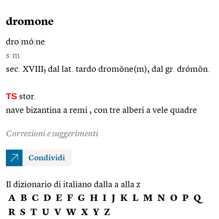
dromone
dro
|
mó
|
ne
s.m.
sec. XVIII; dal lat. tardo dromōne(m), dal gr. drómōn.
TS
stor.
nave bizantina a remi , con tre alberi a vele quadre
Correzioni e suggerimenti
Condividi
Il dizionario di italiano dalla a alla z
A
B
C
D
E
F
G
H
I
J
K
L
M
N
O
P
Q
R
S
T
U
V
W
X
Y
Z