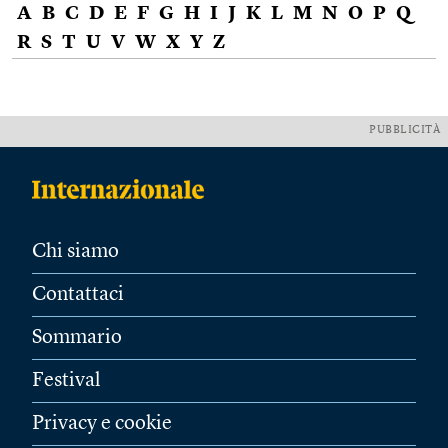
A
B
C
D
E
F
G
H
I
J
K
L
M
N
O
P
Q
R
S
T
U
V
W
X
Y
Z
PUBBLICITÀ
Chi siamo
Contattaci
Sommario
Festival
Privacy e cookie