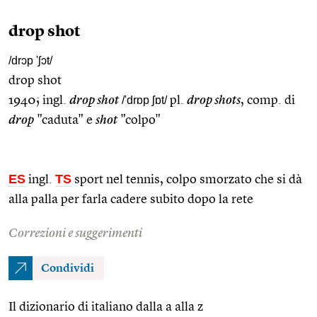
drop shot
/drɔp 'ʃɔt/
drop shot
1940; ingl.
drop shot
/'drɒp ʃɒt/
pl.
drop shots
, comp. di
drop
"caduta" e
shot
"colpo"
ES
TS
ingl.
sport nel tennis, colpo smorzato che si dà
alla palla per farla cadere subito dopo la rete
Correzioni e suggerimenti
Condividi
Il dizionario di italiano dalla a alla z