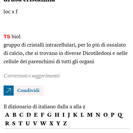
loc.s.f.
TS
biol.
gruppo di cristalli intracellulari, per lo più di ossalato
di calcio, che si trovano in diverse Dicotiledoni e nelle
cellule dei parenchimi di tutti gli organi
Correzioni e suggerimenti
Condividi
Il dizionario di italiano dalla a alla z
A
B
C
D
E
F
G
H
I
J
K
L
M
N
O
P
Q
R
S
T
U
V
W
X
Y
Z