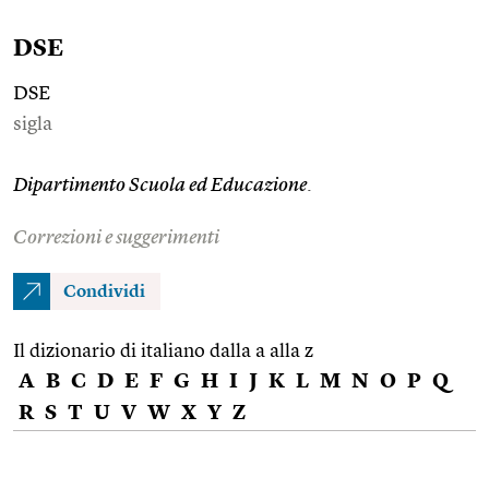
DSE
DSE
sigla
Dipartimento Scuola ed Educazione
.
Correzioni e suggerimenti
Condividi
Il dizionario di italiano dalla a alla z
A
B
C
D
E
F
G
H
I
J
K
L
M
N
O
P
Q
R
S
T
U
V
W
X
Y
Z