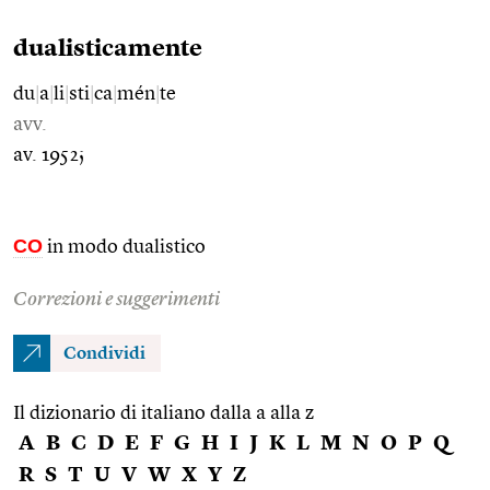
dualisticamente
du
|
a
|
li
|
sti
|
ca
|
mén
|
te
avv.
av. 1952;
CO
in modo dualistico
Correzioni e suggerimenti
Condividi
Il dizionario di italiano dalla a alla z
A
B
C
D
E
F
G
H
I
J
K
L
M
N
O
P
Q
R
S
T
U
V
W
X
Y
Z