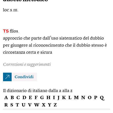
loc.s.m.
TS
filos.
approccio che parte dall’uso sistematico del dubbio
per giungere al riconoscimento che il dubbio stesso è
circostanza certa e sicura
Correzioni e suggerimenti
Condividi
Il dizionario di italiano dalla a alla z
A
B
C
D
E
F
G
H
I
J
K
L
M
N
O
P
Q
R
S
T
U
V
W
X
Y
Z