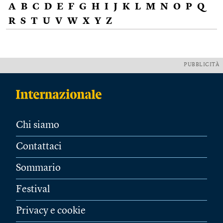
A
B
C
D
E
F
G
H
I
J
K
L
M
N
O
P
Q
R
S
T
U
V
W
X
Y
Z
PUBBLICITÀ
Chi siamo
Contattaci
Sommario
Festival
Privacy e cookie