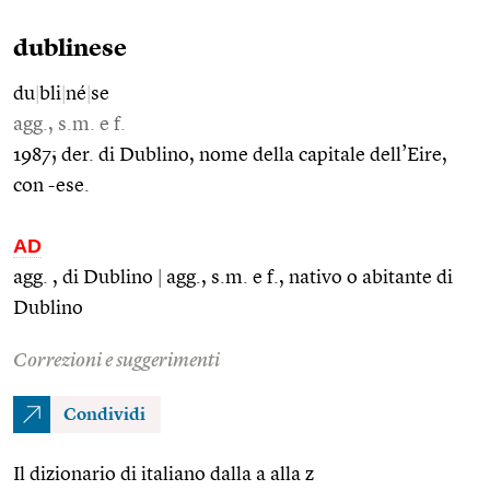
dublinese
du
|
bli
|
né
|
se
agg., s.m. e f.
1987; der. di Dublino, nome della capitale dell’Eire,
con -ese.
AD
agg. , di Dublino
|
agg., s.m. e f., nativo o abitante di
Dublino
Correzioni e suggerimenti
Condividi
Il dizionario di italiano dalla a alla z