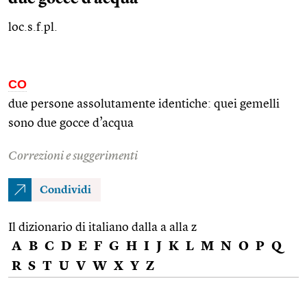
loc.s.f.pl.
CO
due persone assolutamente identiche: quei gemelli
sono due gocce d’acqua
Correzioni e suggerimenti
Condividi
Il dizionario di italiano dalla a alla z
A
B
C
D
E
F
G
H
I
J
K
L
M
N
O
P
Q
R
S
T
U
V
W
X
Y
Z