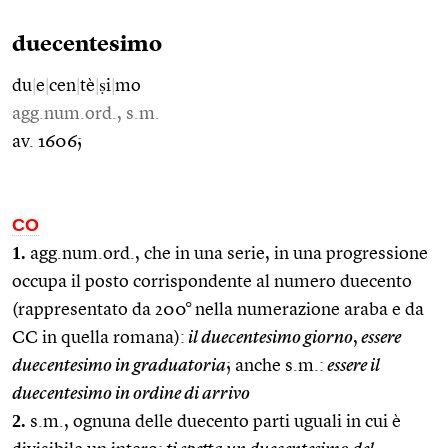
duecentesimo
du
|
e
|
cen
|
tè
|
ṣi
|
mo
agg.num.ord., s.m.
av. 1606;
CO
1.
agg.num.ord., che in una serie, in una progressione
occupa il posto corrispondente al numero duecento
(rappresentato da 200° nella numerazione araba e da
CC in quella romana):
il duecentesimo giorno
,
essere
duecentesimo in graduatoria
; anche s.m.:
essere il
duecentesimo in ordine di arrivo
2.
s.m., ognuna delle duecento parti uguali in cui è