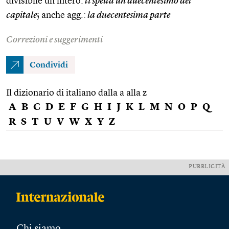
divisibile un intero:
ti spetta un duecentesimo del
capitale
; anche agg.:
la duecentesima parte
Correzioni e suggerimenti
Condividi
Il dizionario di italiano dalla a alla z
A
B
C
D
E
F
G
H
I
J
K
L
M
N
O
P
Q
R
S
T
U
V
W
X
Y
Z
PUBBLICITÀ