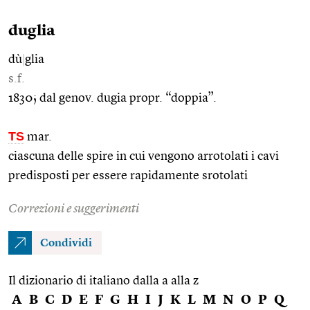
duglia
dù
|
glia
s.f.
1830; dal genov. dugia propr. “doppia”.
TS
mar.
ciascuna delle spire in cui vengono arrotolati i cavi
predisposti per essere rapidamente srotolati
Correzioni e suggerimenti
Condividi
Il dizionario di italiano dalla a alla z
A
B
C
D
E
F
G
H
I
J
K
L
M
N
O
P
Q