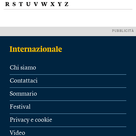
R
S
T
U
V
W
X
Y
Z
PUBBLICITÀ
Chi siamo
Contattaci
Sommario
Festival
Privacy e cookie
Video