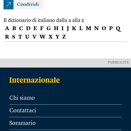
Condividi
Il dizionario di italiano dalla a alla z
A
B
C
D
E
F
G
H
I
J
K
L
M
N
O
P
Q
R
S
T
U
V
W
X
Y
Z
PUBBLICITÀ
Chi siamo
Contattaci
Sommario