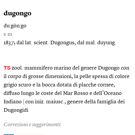
dugongo
du
|
gòn
|
go
s.m.
1837; dal lat. scient. Dugongus, dal mal. duyung.
TS
zool. mammifero marino del genere Dugongo con
il corpo di grosse dimensioni, la pelle spessa di colore
grigio scuro e la bocca dotata di placche cornee,
diffuso lungo le coste del Mar Rosso e dell’Oceano
Indiano
|
con iniz. maiusc., genere della famiglia dei
Dugongidi
Correzioni e suggerimenti