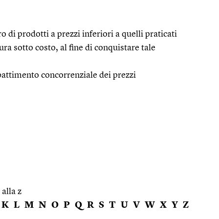
di prodotti a prezzi inferiori a quelli praticati
ra sotto costo, al fine di conquistare tale
attimento concorrenziale dei prezzi
 alla z
K
L
M
N
O
P
Q
R
S
T
U
V
W
X
Y
Z