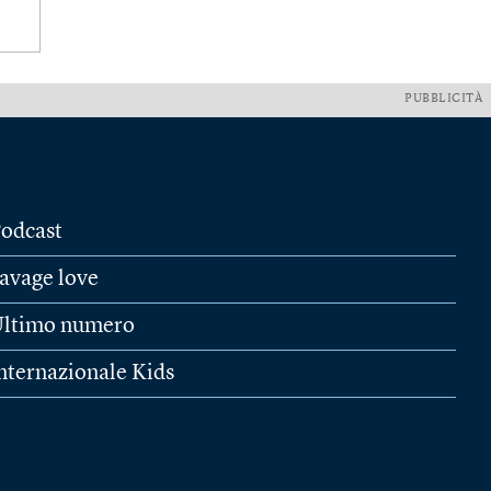
PUBBLICITÀ
odcast
avage love
ltimo numero
nternazionale Kids