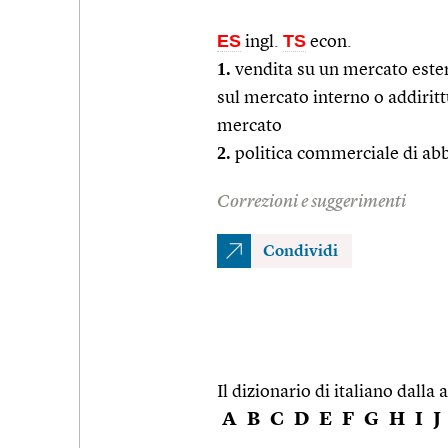
ES
TS
ingl.
econ.
1.
vendita su un mercato estero 
sul mercato interno o addirittu
mercato
2.
politica commerciale di abb
Correzioni e suggerimenti
Condividi
Il dizionario di italiano dalla a
A
B
C
D
E
F
G
H
I
J