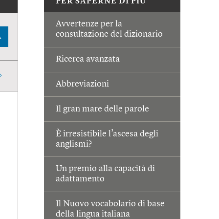
PER SAPERNE DI PIÙ
Avvertenze per la
consultazione del dizionario
A
Ricerca avanzata
Abbreviazioni
Il gran mare delle parole
È irresistibile l’ascesa degli
anglismi?
Un premio alla capacità di
adattamento
Il Nuovo vocabolario di base
della lingua italiana