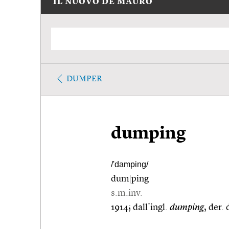
IL NUOVO DE MAURO
DUMPER
dumping
/'damping/
dum
|
ping
s.m.inv.
1914; dall'ingl.
dumping
, der. 