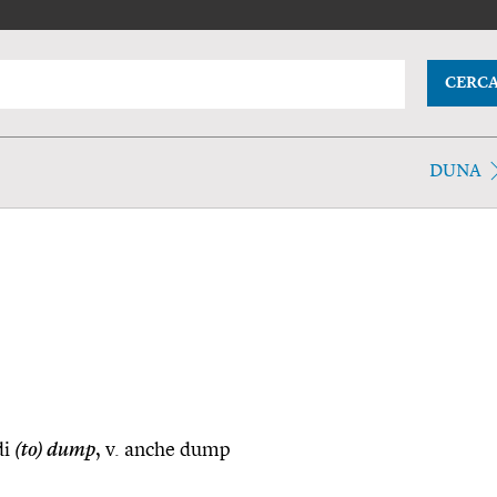
CERC
DUNA
di
(to) dump
, v. anche dump