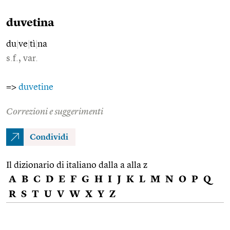
duvetina
du
|
ve
|
tì
|
na
s.f., var.
=>
duvetine
Correzioni e suggerimenti
Condividi
Il dizionario di italiano dalla a alla z
A
B
C
D
E
F
G
H
I
J
K
L
M
N
O
P
Q
R
S
T
U
V
W
X
Y
Z