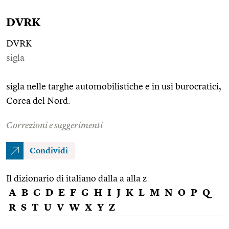
DVRK
DVRK
sigla
sigla nelle targhe automobilistiche e in usi burocratici,
Corea del Nord.
Correzioni e suggerimenti
Condividi
Il dizionario di italiano dalla a alla z
A
B
C
D
E
F
G
H
I
J
K
L
M
N
O
P
Q
R
S
T
U
V
W
X
Y
Z