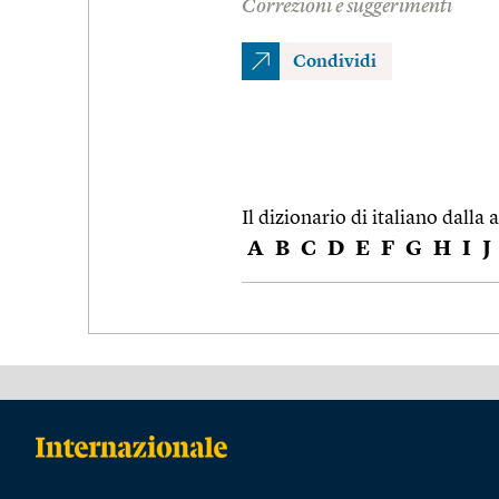
Correzioni e suggerimenti
Condividi
Il dizionario di italiano dalla a
A
B
C
D
E
F
G
H
I
J