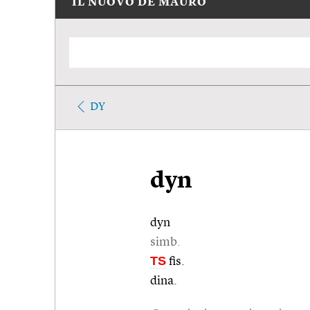
IL NUOVO DE MAURO
DY
dyn
dyn
simb.
TS
fis.
dina.