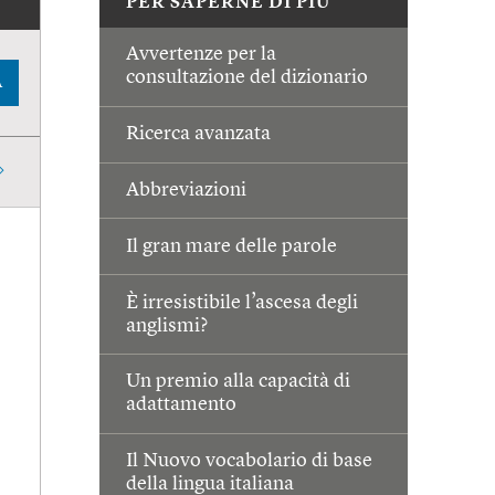
PER SAPERNE DI PIÙ
Avvertenze per la
consultazione del dizionario
A
Ricerca avanzata
Abbreviazioni
Il gran mare delle parole
È irresistibile l’ascesa degli
anglismi?
Un premio alla capacità di
adattamento
Il Nuovo vocabolario di base
della lingua italiana