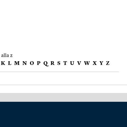
 alla z
K
L
M
N
O
P
Q
R
S
T
U
V
W
X
Y
Z