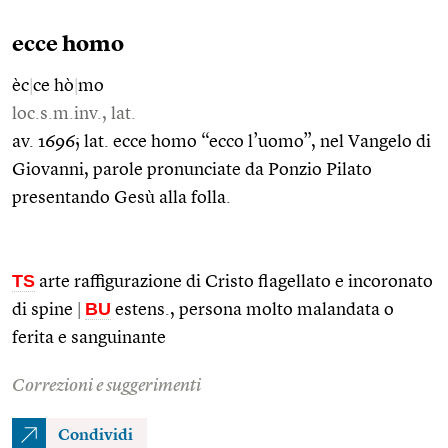
ecce homo
èc
|
ce hò
|
mo
loc.s.m.inv., lat.
av. 1696; lat. ecce homo “ecco l’uomo”, nel Vangelo di
Giovanni, parole pronunciate da Ponzio Pilato
presentando Gesù alla folla.
TS
arte raffigurazione di Cristo flagellato e incoronato
BU
di spine
|
estens., persona molto malandata o
ferita e sanguinante
Correzioni e suggerimenti
Condividi