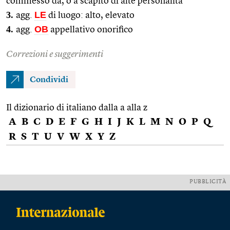
commesso da, o a scapito di alte personalità
3.
LE
agg.
di luogo: alto, elevato
4.
OB
agg.
appellativo onorifico
Correzioni e suggerimenti
Condividi
Il dizionario di italiano dalla a alla z
A
B
C
D
E
F
G
H
I
J
K
L
M
N
O
P
Q
R
S
T
U
V
W
X
Y
Z
PUBBLICITÀ