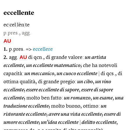
eccellente
ec
|
cel
|
lèn
|
te
p.pres., agg.
AU
1.
p.pres. =>
eccellere
2.
AU
agg.
di qcn., di grande valore:
un artista
eccellente
,
un eccellente matematico
; che ha notevoli
capacità:
un meccanico
,
un cuoco eccellente
|
di qcs., di
ottima qualità, di grande pregio:
un cibo
,
un vino
eccellente
;
essere eccellente di sapore
,
essere di sapore
eccellente
; molto ben fatto:
un romanzo
,
un esame
,
una
traduzione eccellente
; molto buono, ottimo:
un
ristorante eccellente
;
avere una vista eccellente
;
essere di
umore eccellente
;
un’idea eccellente
|
delitto eccellente
,