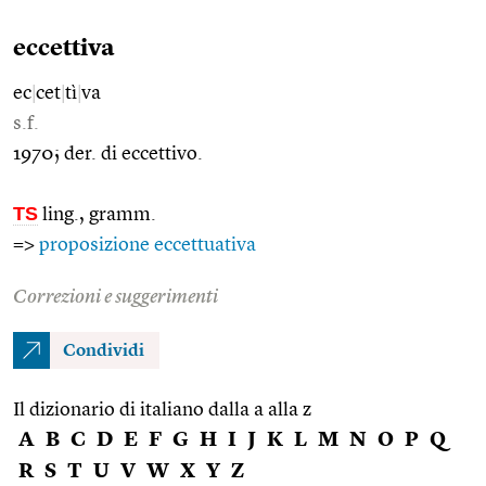
eccettiva
ec
|
cet
|
tì
|
va
s.f.
1970; der. di eccettivo.
TS
ling., gramm.
=>
proposizione eccettuativa
Correzioni e suggerimenti
Condividi
Il dizionario di italiano dalla a alla z
A
B
C
D
E
F
G
H
I
J
K
L
M
N
O
P
Q
R
S
T
U
V
W
X
Y
Z