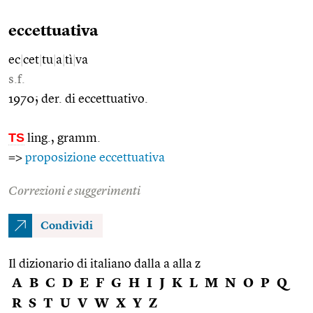
eccettuativa
ec
|
cet
|
tu
|
a
|
tì
|
va
s.f.
1970; der. di eccettuativo.
TS
ling., gramm.
=>
proposizione eccettuativa
Correzioni e suggerimenti
Condividi
Il dizionario di italiano dalla a alla z
A
B
C
D
E
F
G
H
I
J
K
L
M
N
O
P
Q
R
S
T
U
V
W
X
Y
Z