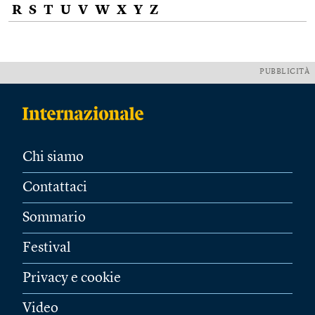
R
S
T
U
V
W
X
Y
Z
PUBBLICITÀ
Chi siamo
Contattaci
Sommario
Festival
Privacy e cookie
Video