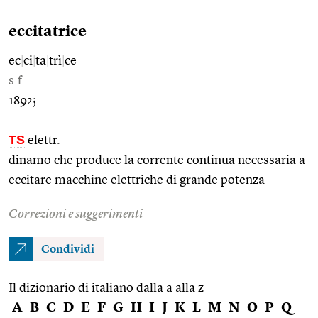
eccitatrice
ec
|
ci
|
ta
|
trì
|
ce
s.f.
1892;
TS
elettr.
dinamo che produce la corrente continua necessaria a
eccitare macchine elettriche di grande potenza
Correzioni e suggerimenti
Condividi
Il dizionario di italiano dalla a alla z
A
B
C
D
E
F
G
H
I
J
K
L
M
N
O
P
Q