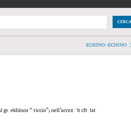
CERC
ECHINO--ECHINO
2
2
al gr. ekhînos “
riccio”; nell’accez.
b cfr. lat.