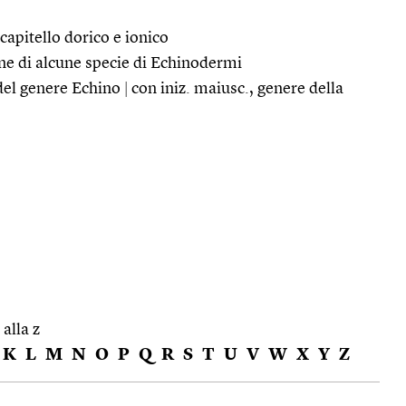
 capitello dorico e ionico
 di alcune specie di Echinodermi
del genere Echino
|
con iniz. maiusc., genere della
 alla z
K
L
M
N
O
P
Q
R
S
T
U
V
W
X
Y
Z