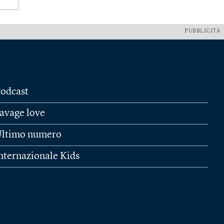
PUBBLICITÀ
odcast
avage love
ltimo numero
nternazionale Kids