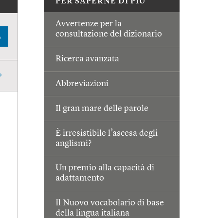
PER SAPERNE DI PIÙ
Avvertenze per la
consultazione del dizionario
A
Ricerca avanzata
Abbreviazioni
Il gran mare delle parole
È irresistibile l’ascesa degli
anglismi?
Un premio alla capacità di
adattamento
Il Nuovo vocabolario di base
della lingua italiana