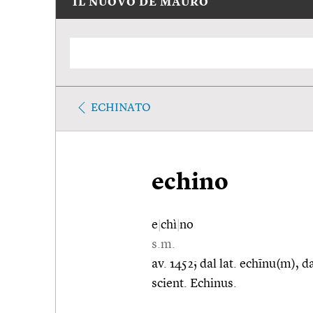
IL NUOVO DE MAURO
ECHINATO
echino
e
|
chì
|
no
s.m.
av. 1452; dal lat. echīnu(m), d
scient. Echinus.