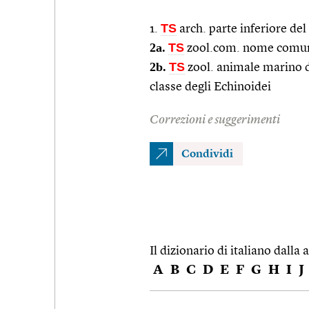
TS
1.
arch. parte inferiore del
2a.
TS
zool.com. nome comune
2b.
TS
zool. animale marino 
classe degli Echinoidei
Correzioni e suggerimenti
Condividi
Il dizionario di italiano dalla a
A
B
C
D
E
F
G
H
I
J