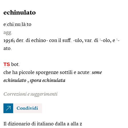
echinulato
e
|
chi
|
nu
|
là
|
to
agg.
2
1
1956; der. di echino- con il suff. -ulo, var. di
-olo, e
-
ato.
TS
bot.
che ha piccole sporgenze sottili e acute:
seme
echinulato
,
spora echinulata
Correzioni e suggerimenti
Condividi
Il dizionario di italiano dalla a alla z