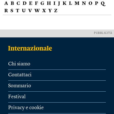
A
B
C
D
E
F
G
H
I
J
K
L
M
N
O
P
Q
R
S
T
U
V
W
X
Y
Z
PUBBLICITÀ
Chi siamo
Contattaci
Sommario
Festival
Privacy e cookie