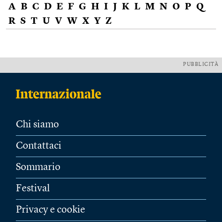
A
B
C
D
E
F
G
H
I
J
K
L
M
N
O
P
Q
R
S
T
U
V
W
X
Y
Z
PUBBLICITÀ
Chi siamo
Contattaci
Sommario
Festival
Privacy e cookie