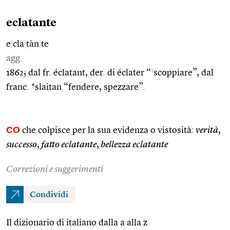
eclatante
e
|
cla
|
tàn
|
te
agg.
1
1862; dal fr. éclatant, der. di éclater “
scoppiare”, dal
franc. *slaitan “fendere, spezzare”.
CO
che colpisce per la sua evidenza o vistosità:
verità
,
successo
,
fatto eclatante
,
bellezza eclatante
Correzioni e suggerimenti
Condividi
Il dizionario di italiano dalla a alla z