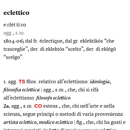
eclettico
e
|
clèt
|
ti
|
co
agg., s.m.
1804-06; dal fr. éclectique, dal gr. eklektikós “che
trasceglie”, der. di eklektós “scelto”, der. di eklégō
“scelgo”.
TS
1. agg.
filos. relativo all’eclettismo:
ideologia
,
filosofia eclettica
|
agg., s.m., che, chi si rifà
all’eclettismo:
filosofo eclettico
2a.
CO
agg., s.m.
estens., che, chi nell’arte e nella
scienza, segue principi o metodi di varia provenienza:
artista eclettico
,
medico eclettico
|
fig., che, chi ha gusti e