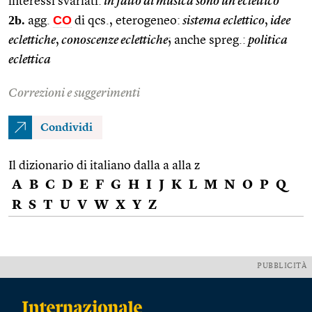
interessi svariati:
in fatto di musica sono un eclettico
2b.
CO
agg.
di qcs., eterogeneo:
sistema eclettico
,
idee
eclettiche
,
conoscenze eclettiche
; anche spreg.:
politica
eclettica
Correzioni e suggerimenti
Condividi
Il dizionario di italiano dalla a alla z
A
B
C
D
E
F
G
H
I
J
K
L
M
N
O
P
Q
R
S
T
U
V
W
X
Y
Z
PUBBLICITÀ