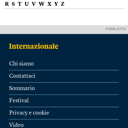
R
S
T
U
V
W
X
Y
Z
PUBBLICITÀ
Chi siamo
Contattaci
Sommario
Festival
Privacy e cookie
Video