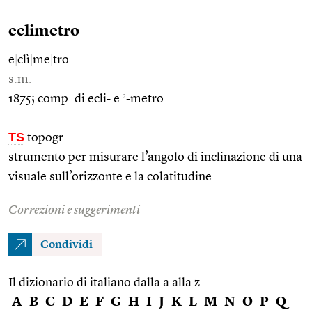
eclimetro
e
|
clì
|
me
|
tro
s.m.
2
1875; comp. di ecli- e
-metro.
TS
topogr.
strumento per misurare l’angolo di inclinazione di una
visuale sull’orizzonte e la colatitudine
Correzioni e suggerimenti
Condividi
Il dizionario di italiano dalla a alla z
A
B
C
D
E
F
G
H
I
J
K
L
M
N
O
P
Q