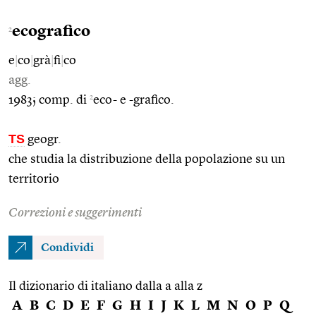
ecografico
2
e
|
co
|
grà
|
fi
|
co
agg.
2
1983; comp. di
eco- e -grafico.
TS
geogr.
che studia la distribuzione della popolazione su un
territorio
Correzioni e suggerimenti
Condividi
Il dizionario di italiano dalla a alla z
A
B
C
D
E
F
G
H
I
J
K
L
M
N
O
P
Q