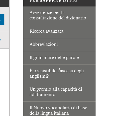
PER SAPERNE DI PIÙ
Avvertenze per la
consultazione del dizionario
A
Ricerca avanzata
Abbreviazioni
Il gran mare delle parole
È irresistibile l’ascesa degli
anglismi?
Un premio alla capacità di
adattamento
Il Nuovo vocabolario di base
della lingua italiana