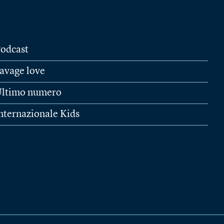
odcast
avage love
ltimo numero
nternazionale Kids