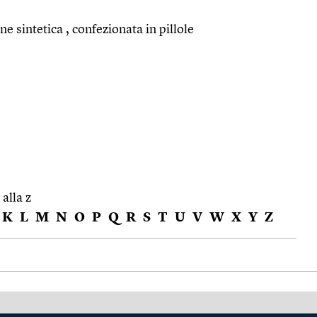
e sintetica , confezionata in pillole
 alla z
K
L
M
N
O
P
Q
R
S
T
U
V
W
X
Y
Z