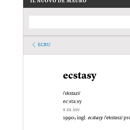
IL NUOVO DE MAURO
ECRU
ecstasy
/'ɛkstazi/
ec
|
sta
|
sy
s.m.inv.
1990; ingl.
ecstasy
/'ekstəsɪ/
pro