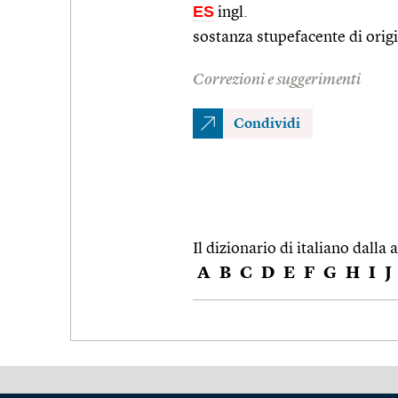
ES
ingl.
sostanza stupefacente di origin
Correzioni e suggerimenti
Condividi
Il dizionario di italiano dalla a
A
B
C
D
E
F
G
H
I
J