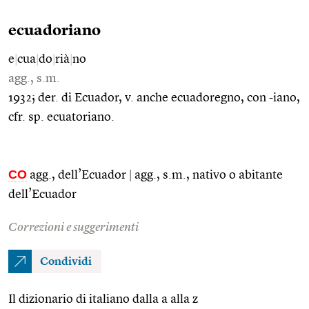
ecuadoriano
e
|
cua
|
do
|
rià
|
no
agg., s.m.
1932; der. di Ecuador, v. anche ecuadoregno, con -iano,
cfr. sp. ecuatoriano.
CO
agg., dell’Ecuador
|
agg., s.m., nativo o abitante
dell’Ecuador
Correzioni e suggerimenti
Condividi
Il dizionario di italiano dalla a alla z