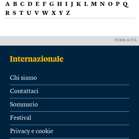
A
B
C
D
E
F
G
H
I
J
K
L
M
N
O
P
Q
R
S
T
U
V
W
X
Y
Z
PUBBLICITÀ
Chi siamo
Contattaci
Sommario
Festival
Privacy e cookie