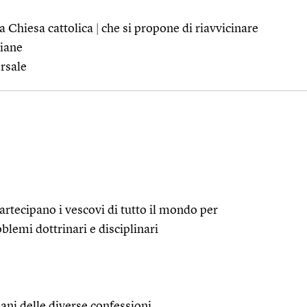
ra Chiesa cattolica
|
che si propone di riavvicinare
tiane
ersale
partecipano i vescovi di tutto il mondo per
lemi dottrinari e disciplinari
iani delle diverse confessioni