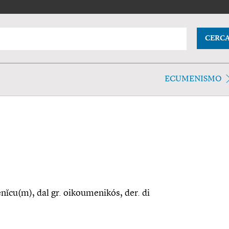
CERC
ECUMENISMO
ĕnĭcu(m), dal gr. oikoumenikós, der. di