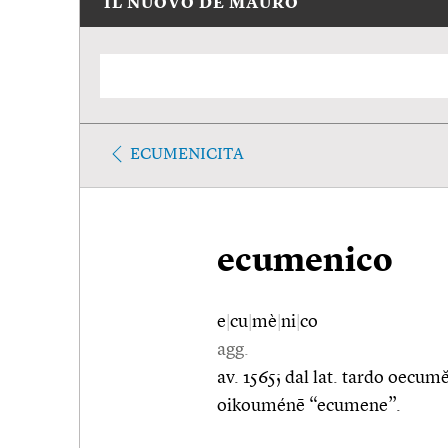
IL NUOVO DE MAURO
ECUMENICITA
ecumenico
e
|
cu
|
mè
|
ni
|
co
agg.
av. 1565; dal lat. tardo oecum
oikouménē “ecumene”.