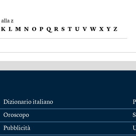
 alla z
K
L
M
N
O
P
Q
R
S
T
U
V
W
X
Y
Z
Dizionario italiano
P
Oroscopo
S
Pubblicità
U