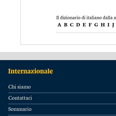
Il dizionario di italiano dalla a
A
B
C
D
E
F
G
H
I
J
Chi siamo
Contattaci
Sommario