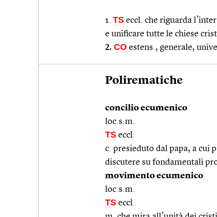
TS
1.
eccl. che riguarda l’inte
e unificare tutte le chiese cris
2.
CO
estens., generale, univ
Polirematiche
concilio ecumenico
loc.s.m.
TS
eccl.
c. presieduto dal papa, a cui 
discutere su fondamentali prob
movimento ecumenico
loc.s.m.
TS
eccl.
m. che mira all’unità dei crist