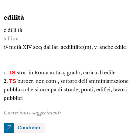
edilità
e
|
di
|
li
|
tà
s.f.inv.
1ª metà XIV sec; dal lat. aedilitāte(m), v. anche edile.
TS
1.
stor. in Roma antica, grado, carica di edile
2.
TS
burocr. non com., settore dell’amministrazione
pubblica che si occupa di strade, ponti, edifici, lavori
pubblici
Correzioni e suggerimenti
Condividi