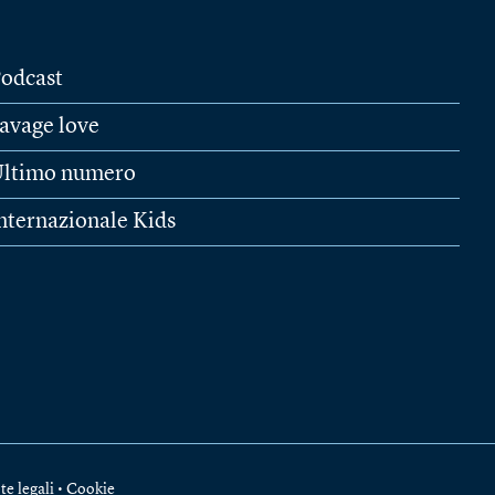
odcast
avage love
ltimo numero
nternazionale Kids
te legali
•
Cookie