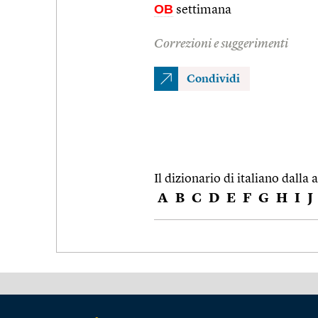
OB
settimana
Correzioni e suggerimenti
Condividi
Il dizionario di italiano dalla a
A
B
C
D
E
F
G
H
I
J