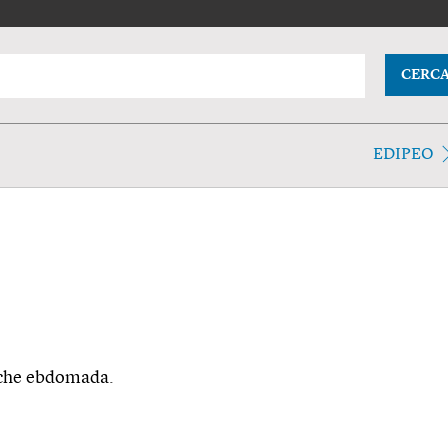
CERC
EDIPEO
anche ebdomada.