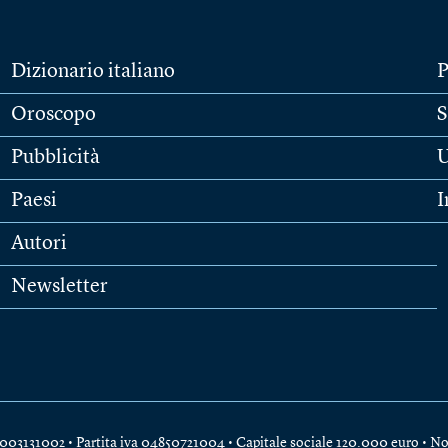
Dizionario italiano
P
Oroscopo
S
Pubblicità
U
Paesi
I
Autori
Newsletter
e 04003131002 • Partita iva 04850721004 • Capitale sociale 120.000 euro •
No