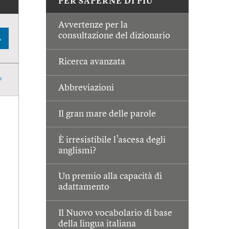
PER SAPERNE DI PIÙ
Avvertenze per la
consultazione del dizionario
A
Ricerca avanzata
Abbreviazioni
Il gran mare delle parole
È irresistibile l’ascesa degli
anglismi?
Un premio alla capacità di
adattamento
Il Nuovo vocabolario di base
della lingua italiana