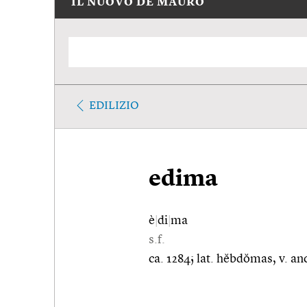
IL NUOVO DE MAURO
EDILIZIO
edima
è
|
di
|
ma
s.f.
ca. 1284; lat. hĕbdŏmas, v. 