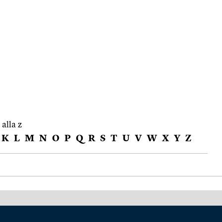
 alla z
K
L
M
N
O
P
Q
R
S
T
U
V
W
X
Y
Z