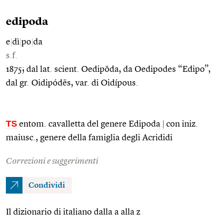
edipoda
e
|
dì
|
po
|
da
s.f.
1875; dal lat. scient. Oedipŏda, da Oedipodes “Edipo”,
dal gr. Oidipódēs, var. di Oidípous.
TS
entom. cavalletta del genere Edipoda
|
con iniz.
maiusc., genere della famiglia degli Acrididi
Correzioni e suggerimenti
Condividi
Il dizionario di italiano dalla a alla z