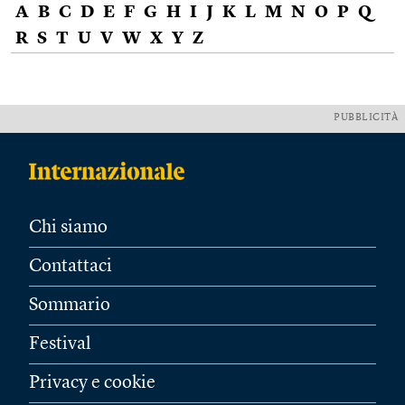
A
B
C
D
E
F
G
H
I
J
K
L
M
N
O
P
Q
R
S
T
U
V
W
X
Y
Z
PUBBLICITÀ
Chi siamo
Contattaci
Sommario
Festival
Privacy e cookie