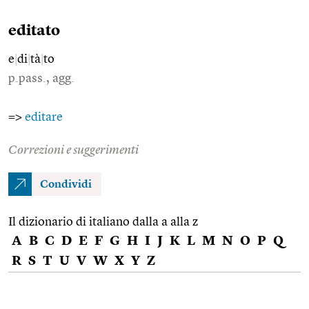
editato
e
|
di
|
tà
|
to
p.pass., agg.
=>
editare
Correzioni e suggerimenti
Condividi
Il dizionario di italiano dalla a alla z
A
B
C
D
E
F
G
H
I
J
K
L
M
N
O
P
Q
R
S
T
U
V
W
X
Y
Z