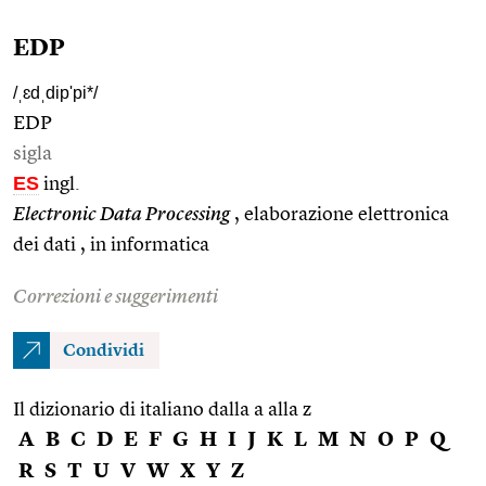
EDP
/ˌɛdˌdip'pi*/
EDP
sigla
ES
ingl.
Electronic Data Processing
, elaborazione elettronica
dei dati , in informatica
Correzioni e suggerimenti
Condividi
Il dizionario di italiano dalla a alla z
A
B
C
D
E
F
G
H
I
J
K
L
M
N
O
P
Q
R
S
T
U
V
W
X
Y
Z