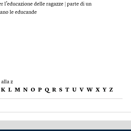
per l’educazione delle ragazze
|
parte di un
iano le educande
 alla z
K
L
M
N
O
P
Q
R
S
T
U
V
W
X
Y
Z