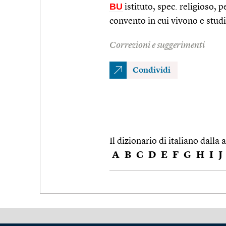
BU
istituto, spec. religioso, 
convento in cui vivono e stud
Correzioni e suggerimenti
Condividi
Il dizionario di italiano dalla a
A
B
C
D
E
F
G
H
I
J