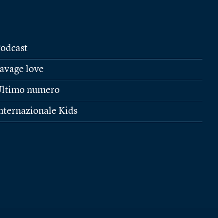
odcast
avage love
ltimo numero
nternazionale Kids