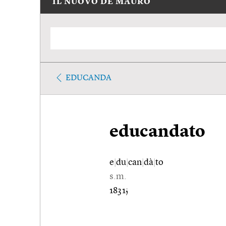
IL NUOVO DE MAURO
EDUCANDA
educandato
e
|
du
|
can
|
dà
|
to
s.m.
1831;