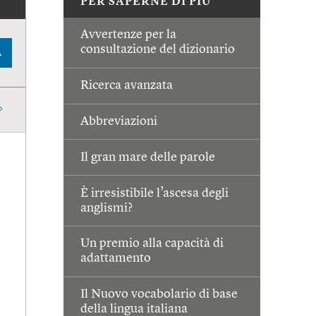
PER SAPERNE DI PIÙ
Avvertenze per la
consultazione del dizionario
A
Ricerca avanzata
Abbreviazioni
Il gran mare delle parole
È irresistibile l’ascesa degli
anglismi?
Un premio alla capacità di
adattamento
Il Nuovo vocabolario di base
della lingua italiana