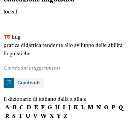
loc.s.f.
TS
ling.
pratica didattica tendente allo sviluppo delle abilità
linguistiche
Correzioni e suggerimenti
Condividi
Il dizionario di italiano dalla a alla z
A
B
C
D
E
F
G
H
I
J
K
L
M
N
O
P
Q
R
S
T
U
V
W
X
Y
Z