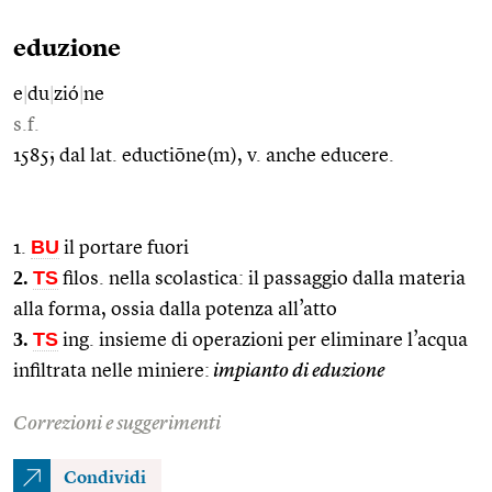
eduzione
e
|
du
|
zió
|
ne
s.f.
1585; dal lat. eductiōne(m), v. anche educere.
BU
1.
il portare fuori
2.
TS
filos. nella scolastica: il passaggio dalla materia
alla forma, ossia dalla potenza all’atto
3.
TS
ing. insieme di operazioni per eliminare l’acqua
infiltrata nelle miniere:
impianto di eduzione
Correzioni e suggerimenti
Condividi