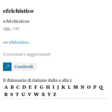
efelchistico
e
|
fel
|
chì
|
sti
|
co
agg., var.
=>
efelcistico
.
Correzioni e suggerimenti
Condividi
Il dizionario di italiano dalla a alla z
A
B
C
D
E
F
G
H
I
J
K
L
M
N
O
P
Q
R
S
T
U
V
W
X
Y
Z