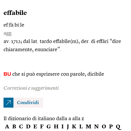
effabile
ef
|
fà
|
bi
|
le
agg.
av. 1712; dal lat. tardo effabĭle(m), der. di effāri “dire
chiaramente, enunciare”.
BU
che si può esprimere con parole, dicibile
Correzioni e suggerimenti
Condividi
Il dizionario di italiano dalla a alla z
A
B
C
D
E
F
G
H
I
J
K
L
M
N
O
P
Q