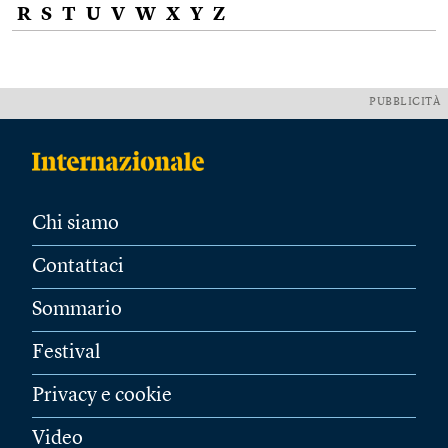
R
S
T
U
V
W
X
Y
Z
PUBBLICITÀ
Chi siamo
Contattaci
Sommario
Festival
Privacy e cookie
Video