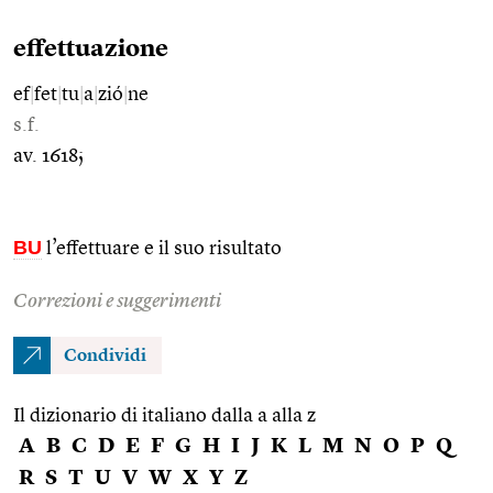
effettuazione
ef
|
fet
|
tu
|
a
|
zió
|
ne
s.f.
av. 1618;
BU
l’effettuare e il suo risultato
Correzioni e suggerimenti
Condividi
Il dizionario di italiano dalla a alla z
A
B
C
D
E
F
G
H
I
J
K
L
M
N
O
P
Q
R
S
T
U
V
W
X
Y
Z