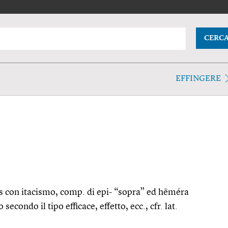
CERC
EFFINGERE
os con itacismo, comp. di epi- “sopra” ed hēméra
condo il tipo efficace, effetto, ecc., cfr. lat.