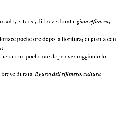
 solo; estens., di breve durata:
gioia effimera
,
fiorisce poche ore dopo la fioritura; di pianta con
si
 che muore poche ore dopo aver raggiunto lo
i breve durata:
il gusto dell’effimero
,
cultura