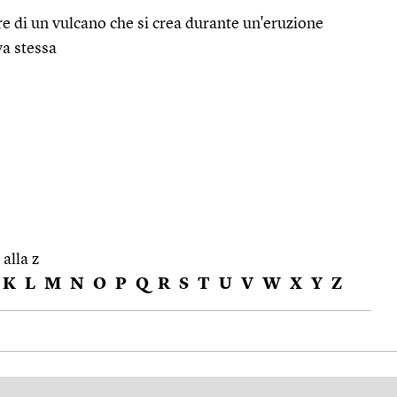
re di un vulcano che si crea durante un'eruzione
va stessa
 alla z
K
L
M
N
O
P
Q
R
S
T
U
V
W
X
Y
Z