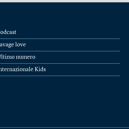
odcast
avage love
ltimo numero
nternazionale Kids