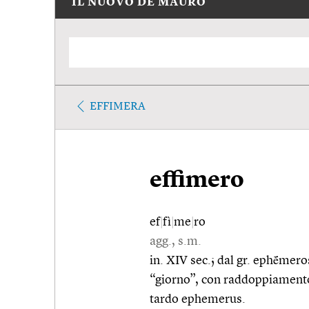
IL NUOVO DE MAURO
EFFIMERA
effimero
ef
|
fì
|
me
|
ro
agg., s.m.
in. XIV sec.; dal gr. ephḗmer
“giorno”, con raddoppiamento se
tardo ephemerus.