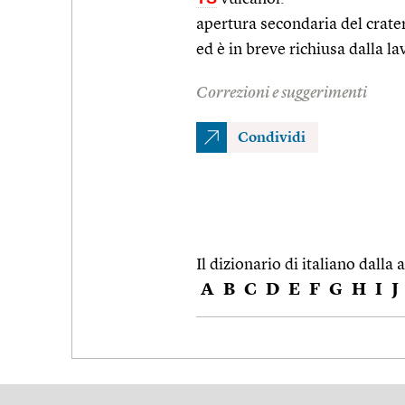
apertura secondaria del crate
ed è in breve richiusa dalla la
Correzioni e suggerimenti
Condividi
Il dizionario di italiano dalla a
A
B
C
D
E
F
G
H
I
J