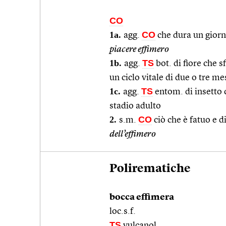
CO
1a.
CO
agg.
che dura un giorno
piacere effimero
1b.
TS
agg.
bot. di fiore che s
un ciclo vitale di due o tre me
1c.
TS
agg.
entom. di insetto
stadio adulto
2.
CO
s.m.
ciò che è fatuo e d
dell’effimero
Polirematiche
bocca effimera
loc.s.f.
TS
vulcanol.