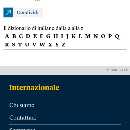
Condividi
Il dizionario di italiano dalla a alla z
A
B
C
D
E
F
G
H
I
J
K
L
M
N
O
P
Q
R
S
T
U
V
W
X
Y
Z
PUBBLICITÀ
Chi siamo
Contattaci