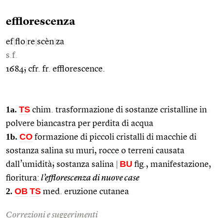
efflorescenza
ef
|
flo
|
re
|
scèn
|
za
s.f.
1684; cfr. fr. efflorescence.
1a.
TS
chim. trasformazione di sostanze cristalline in
polvere biancastra per perdita di acqua
1b.
CO
formazione di piccoli cristalli di macchie di
sostanza salina su muri, rocce o terreni causata
BU
dall’umidità; sostanza salina
|
fig., manifestazione,
fioritura:
l’efflorescenza di nuove case
2.
OB
TS
med. eruzione cutanea
Correzioni e suggerimenti