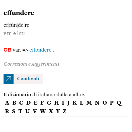
effundere
ef
|
fùn
|
de
|
re
v.tr. e intr.
OB
var. =>
effondere
.
Correzioni e suggerimenti
Condividi
Il dizionario di italiano dalla a alla z
A
B
C
D
E
F
G
H
I
J
K
L
M
N
O
P
Q
R
S
T
U
V
W
X
Y
Z