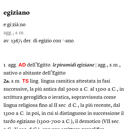
egiziano
e
|
gi
|
zià
|
no
agg., s.m.
1
av. 1367; der. di egizio con
-ano.
AD
1. agg.
dell’Egitto:
le piramidi egiziane
|
agg., s.m.,
nativo o abitante dell’Egitto
2a.
TS
s.m.
ling. lingua camitica attestata in fasi
successive, la più antica dal 3000 a.C. al 1300 a.C., in
scrittura geroglifica o ieratica, sopravvissuta come
lingua religiosa fino al II sec. d.C., la più recente, dal
1300 a.C. in poi, in cui si distinguono in successione il
tardo egiziano (1300-700 a.C.), il demotico (VII sec.