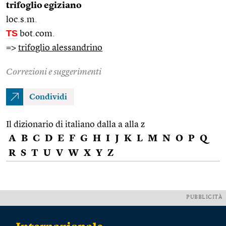
trifoglio egiziano
loc.s.m.
TS
bot.com.
=>
trifoglio alessandrino
Correzioni e suggerimenti
Condividi
Il dizionario di italiano dalla a alla z
A
B
C
D
E
F
G
H
I
J
K
L
M
N
O
P
Q
R
S
T
U
V
W
X
Y
Z
PUBBLICITÀ