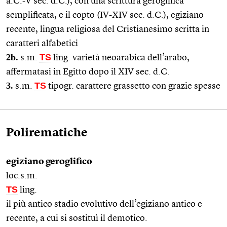
a.C.-V sec. d.C.), con una scrittura geroglifica
semplificata, e il copto (IV-XIV sec. d.C.), egiziano
recente, lingua religiosa del Cristianesimo scritta in
caratteri alfabetici
2b.
TS
s.m.
ling. varietà neoarabica dell’arabo,
affermatasi in Egitto dopo il XIV sec. d.C.
3.
TS
s.m.
tipogr. carattere grassetto con grazie spesse
Polirematiche
egiziano geroglifico
loc.s.m.
TS
ling.
il più antico stadio evolutivo dell’egiziano antico e
recente, a cui si sostituì il demotico.