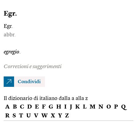
Egr.
Egr.
abbr.
egregio
.
Correzioni e suggerimenti
Condividi
Il dizionario di italiano dalla a alla z
A
B
C
D
E
F
G
H
I
J
K
L
M
N
O
P
Q
R
S
T
U
V
W
X
Y
Z