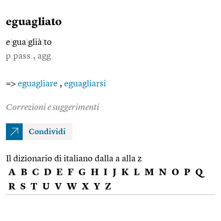
eguagliato
e
|
gua
|
glià
|
to
p.pass., agg.
=>
eguagliare
,
eguagliarsi
Correzioni e suggerimenti
Condividi
Il dizionario di italiano dalla a alla z
A
B
C
D
E
F
G
H
I
J
K
L
M
N
O
P
Q
R
S
T
U
V
W
X
Y
Z