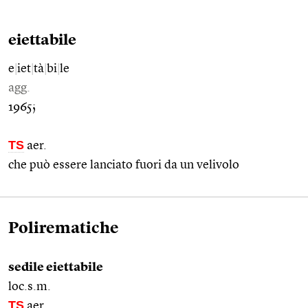
eiettabile
e
|
iet
|
tà
|
bi
|
le
agg.
1965;
TS
aer.
che può essere lanciato fuori da un velivolo
Polirematiche
sedile eiettabile
loc.s.m.
TS
aer.