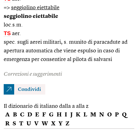
=>
seggiolino eiettabile
seggiolino eiettabile
loc.s.m.
TS
aer.
spec. sugli aerei militari, s. munito di paracadute ad
apertura automatica che viene espulso in caso di
emergenza per consentire al pilota di salvarsi
Correzioni e suggerimenti
Condividi
Il dizionario di italiano dalla a alla z
A
B
C
D
E
F
G
H
I
J
K
L
M
N
O
P
Q
R
S
T
U
V
W
X
Y
Z