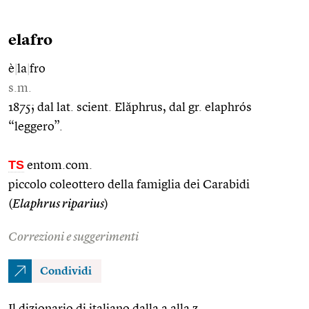
elafro
è
|
la
|
fro
s.m.
1875; dal lat. scient. Elăphrus, dal gr. elaphrós
“leggero”.
TS
entom.com.
piccolo coleottero della famiglia dei Carabidi
(
Elaphrus riparius
)
Correzioni e suggerimenti
Condividi
Il dizionario di italiano dalla a alla z