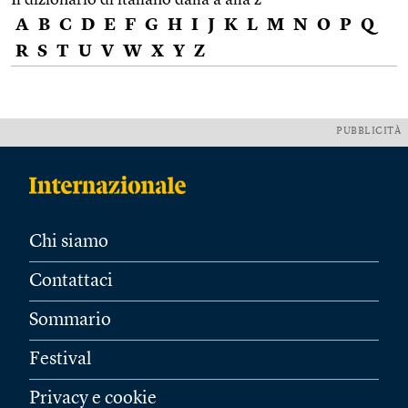
A
B
C
D
E
F
G
H
I
J
K
L
M
N
O
P
Q
R
S
T
U
V
W
X
Y
Z
PUBBLICITÀ
Chi siamo
Contattaci
Sommario
Festival
Privacy e cookie