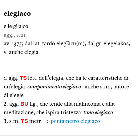
elegiaco
e
|
le
|
gì
|
a
|
co
agg., s.m.
av. 1375; dal lat. tardo elegĭăcu(m), dal gr. elegeiakós,
v. anche elegia.
TS
1. agg.
lett. dell’elegia, che ha le caratteristiche di
un’elegia:
componimento elegiaco
|
anche s.m., autore
di elegie
2.
BU
agg.
fig., che tende alla malinconia e alla
meditazione, che ispira tristezza:
tono elegiaco
3.
TS
s.m.
metr. =>
pentametro elegiaco