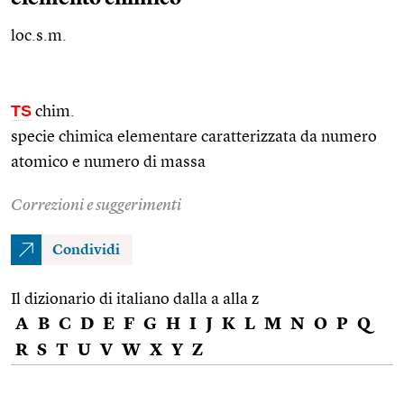
loc.s.m.
TS
chim.
specie chimica elementare caratterizzata da numero
atomico e numero di massa
Correzioni e suggerimenti
Condividi
Il dizionario di italiano dalla a alla z
A
B
C
D
E
F
G
H
I
J
K
L
M
N
O
P
Q
R
S
T
U
V
W
X
Y
Z